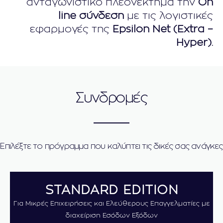
ανταγωνιστικό πλεονέκτημα την
On
line σύνδεση
με τις λογιστικές
εφαρμογές της
Εpsilon Net (Εxtra –
Ηyper).
Συνδρομές
Επιλέξτε το πρόγραμμα που καλύπτει τις δικές σας ανάγκες
STANDARD EDITION
Για Μικρές Επιχειρήσεις και Ελεύθερους Επαγγελματίες με
διαχείριση Εσόδων Εξόδων