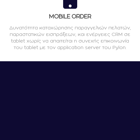
MOBILE ORDER
Δυνατότητα καταχώρησης παραγγελιών πελατών,
παραστατικών εισπράξεων, και ενέργειες CRM σε
tablet χωρίς να απαιτείται η συνεχής επικοινωνία
του tablet με τον application server του Pylon.