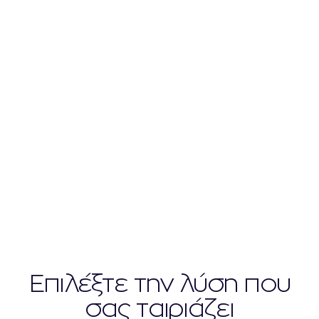
HOME
ΕΤΑΙΡΕΊΕΣ ΕΜΠΟΡΊΑΣ & ΠΑΡΑΓΩΓΉΣ
Εταιρείες Εμπορίας &
Παραγωγής
Επιλέξτε την λύση που
σας ταιριάζει​