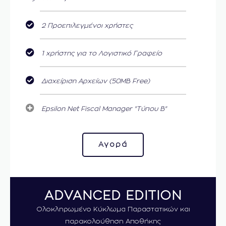
2 Προεπιλεγμένοι χρήστες
1 χρήστης για το Λογιστικό Γραφείο
Διαχείριση Αρχείων (50MB Free)
Epsilon Net Fiscal Manager "Τύπου Β"
Αγορά
ADVANCED EDITION
Ολοκληρωμένο Κύκλωμα Παραστατικών και
παρακολούθηση Αποθήκης