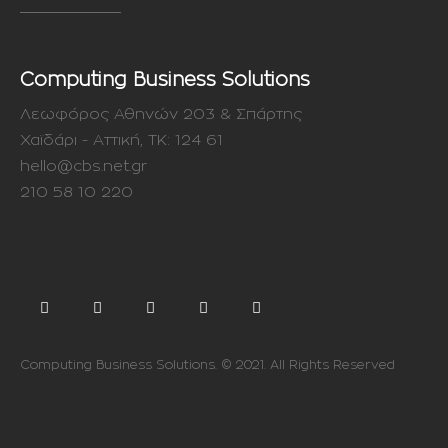
Computing Business Solutions
Λεωφόρος Αθηνών 203 & Σπάρτης
Χαϊδάρι - Αττική, ΤΚ: 124 61
hello@cbs.net.gr
210 58 10 220
Computing Business Solutions. © 2021. All Rights Reserved